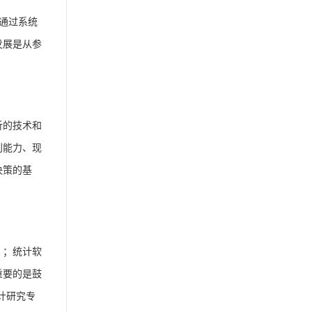
通过系统
发展是从参
析的技术和
利能力、现
决策的基
）；统计软
重要的是鼓
计研究专