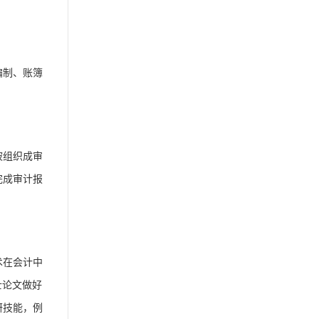
编制、账簿
被组织成审
完成审计报
术在会计中
士论文做好
研技能，例