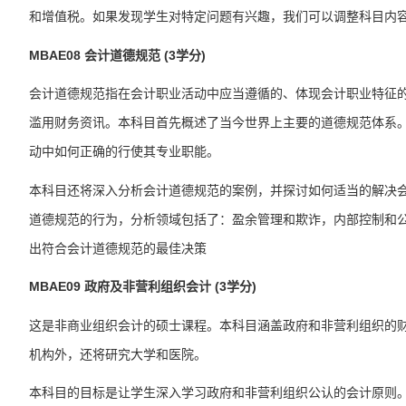
和增值税。如果发现学生对特定问题有兴趣，我们可以调整
科目
内
MBAE08
会计道德规范
(3学分)
会计道德规范指在会计职业活动中应当遵循的、体现会计职业特征
滥用财务资讯。本
科目
首先概述了当今世界上主要的道德规范体系
动中如何正确的行使其专业职能。
本
科目
还将深入分析会计道德规范的案例，并探讨如何适当的解决
道德规范的行为，分析领域包括了：盈余管理和欺诈，内部控制和
出符合会计道德规范的最佳决策
MBAE09
政府及非营利组织会计
(3学分)
这是非商业组织会计的硕士课程。本
科目
涵盖政府和非营利组织的
机构外，还将研究大学和医院。
本
科目
的目标是让学生深入学习政府和非营利组织公认的会计原则