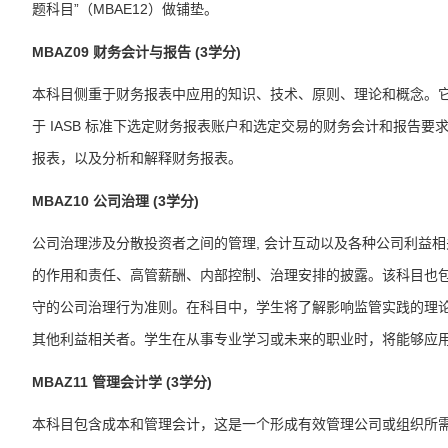
题
科目
”（MBAE12）做铺垫。
MBAZ09
财务会计与报告 (3学分)
本
科目
侧重于财务报表中应用的知识、技术、原则、理论和概念。它包
于 IASB 标准下选定财务报表账户和选定交易的财务会计和报告要
报表，以及分析和解释财务报表。
MBAZ10
公司治理 (3学分)
公司治理涉及分散投资者之间的管理, 会计互动以及各种公司利益
的作用和责任、高管薪酬、内部控制、治理安排的披露。该
科目
也
守的公司治理行为准则。在
科目
中，学生将了解影响监管实践的理
其他利益相关者。学生在从事专业学习或未来的职业时，将能够应
MBAZ11
管理会计学
(3学分)
本
科目
包含成本和管理会计，这是一个形成有效管理公司或组织所