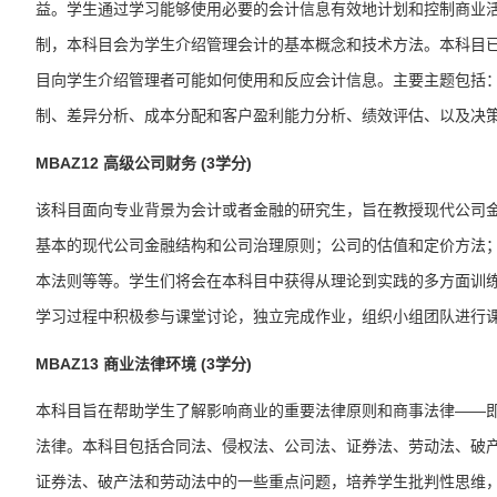
益。学生通过学习能够使用必要的会计信息有效地计划和控制商业活
制，本
科目
会为学生介绍管理会计的基本概念和技术方法。本
科目
目
向学生介绍管理者可能如何使用和反应会计信息。主要主题包括
制、差异分析、成本分配和客户盈利能力分析、绩效评估、以及决
MBAZ12
高级公司财务
(3学分)
该
科目
面向专业背景为会计或者金融的研究生，旨在教授现代公司
基本的现代公司金融结构和公司治理原则；公司的估值和定价方法
本法则等等。学生们将会在本
科目
中获得从理论到实践的多方面训
学习过程中积极参与课堂讨论，独立完成作业，组织小组团队进行
MBAZ13
商业法律环境
(3学分)
本
科目
旨在帮助学生了解影响商业的重要法律原则和商事法律——即
法律。本
科目
包括合同法、侵权法、公司法、证券法、劳动法、破
证券法、破产法和劳动法中的一些重点问题，培养学生批判性思维