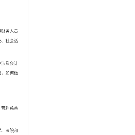
范财务人员
业、社会活
中涉及会计
型，如何做
非营利慈善
学、医院和