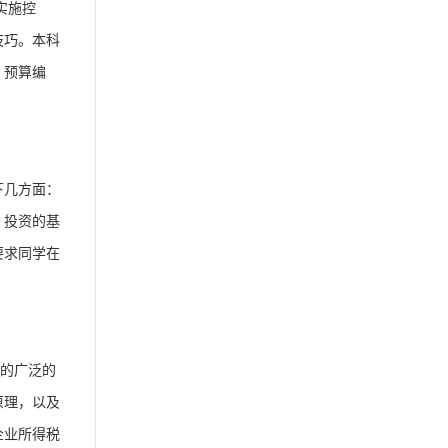
实施控
技巧。本
科
、预算编
下几方面：
；投资的基
要求同学在
的广泛的
原理，以及
企业所得税