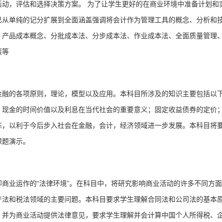
动，评估和选择决策方案。 为了让学生更好的在商业环境中准备计划和
已从单纯的记分扩展到全面涵盖强调将会计作为管理工具的概念、分析和
：产品成本概念、分批成本法、分步成本法、作业成本法、全面质量管理
策等
金融的各项原则，理论，模型以及应用。本
科目
所涉及的知识主要包括以
；现金的时间价值以及利息在当代社会的重要意义；固定收益债券的定价
练，以利于今后步入社会在金融，会计，经济领域进一步发展。本
科目
将
课题演示。
商业运作的“法律环境”。在
科目
中，将研究影响商业活动的许多不同方面
产法和税法领域的主要问题。本科目要求学生理解合同法和公司法的基本
，并为商业活动提供法律意见，要求学生理解并会计算中国个人所得税、