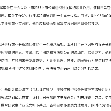
了解审计在社会以及上市和非上市公司组织所发挥的职业作用。该
科目
旨在
问题。审计工作是进行技术和道德判断一个重要过程。当然，职业判断的
入专业或商业实践时，他们应具备面对解决实践问题所具备的技能。
信息进行商业分析和估值提供一个概念框架。本
科目
主要学习财务报表分
注所提供的信息，幷采用恰当思路和方法对公司的流动性、偿债能力、盈
理估值，幷预测未来发展趋势，为企业管理、投资、融资等行为提供科学
动机和其他非财务信息的分析，在决策中正确运用财务分析的结果。
分：基础计量经济学（包括线性模型，非线性模型和处理效应方法等介绍
研究课题到最后成文。该
科目
旨在帮助学生熟悉会计相关理论与方法，更
年撰写研究生毕业论文打下基础。该
科目
更多围绕方法展开，同时也为“会