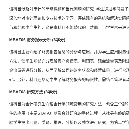
该
科目
涉及对审计的高级课题和当代问题的研究. 学生通过学习要
深入地对审计理论和专业技术的学习，评估现有的系统和解决实际
与和经验中产生的，这是本
科目
不能替代的。然而，当学生未来进
MBAZ06
财务报表分析 (3学分)
该
科目
主要介绍了财务报告信息的分析与应用，幷为学生应用财务
方法，使学生能够充分理解资产负债表、利润表、现金流量表及附
金流量等进行分析，从而了解公司的财务状况和经营成果，进行合
础。另外，
科目
还帮助学生了解财务报表的局限性，需结合管理者
MBAZ08
研究方法 (3学分)
该
科目
为会计研究生介绍会计学领域常用的研究方法，包含三个部
件的应用（主要STATA）以及会计研究的整体过程，从找寻有趣的
励学生提出问题、质疑、推理、分析以及独立进行研究，为第二学