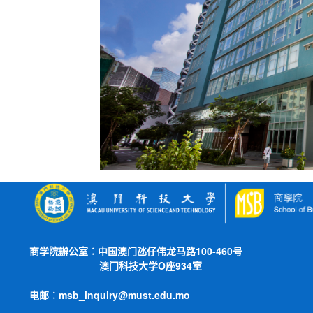
商学院辦公室︰中国澳门
氹仔伟龙马路100-460号
澳门科技大学O座934室
电邮︰msb_inquiry@must.edu.mo