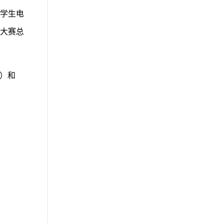
学生电
大赛总
力）和