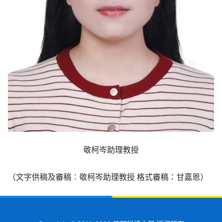
敬柯岑助理教授
（文字供稿及審稿︰敬柯岑助理教授 格式審稿：甘嘉恩）