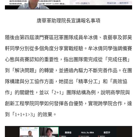
唐華軍助理院長宣講報名事項
隨後由第四屆澳門賽區
冠軍團隊成員牟冰倩、袁藝寧及郭昊
軒同學分別從多個角度分享實戰經驗。牟冰倩同學強調備賽
心態與商賽認知的重要性，指出團隊需完成從「完成任務」
到「解決問題」的轉變，並通過內驅力不斷完善作品。在團
隊構建與分工協作方面，她提出「精準分工」和「高效協
作」的關鍵性，並以「2+1」團隊結構為例，說明商學院與
創新工程學院同學如何發揮各自優勢，實現跨學院合作，達
到「1+1+1>3」的效果。