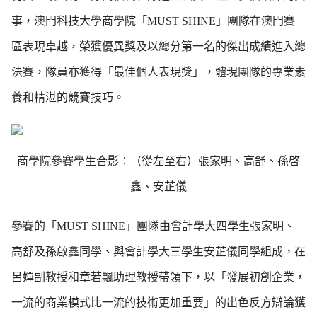
事，澳門科技大學商學院「MUST SHINE」團隊在澳門賽
區表現卓越，榮獲優異獎及以總分第一名的傑出成績進入總
決賽，隊員亦獲得「最佳個人表現獎」，體現團隊的專業素
養和精湛的競賽技巧。
商學院參賽學生合影︰（從左至右）張家明、高舒、孫啓
鑫、安芷儀
參賽的「MUST SHINE」團隊由會計學大四學生張家明、
高舒及孫啟鑫同學、與會計學大三學生安芷儀同學組成，在
呂嬋副教授和章若飄助理教授帶領下，以「發展初創企業，
一流的商業模式比一流的技術更加重要」的出色反方辯論獲