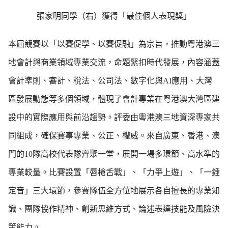
張家明同學（右）獲得「最佳個人表現獎」
本屆競賽以「以賽促學、以賽促融」為宗旨，推動粵港澳三
地會計與商業領域專業交流，命題緊扣時代發展，內容涵蓋
會計準則、審計、稅法、公司法、數字化與AI應用、大灣
區發展動態等多個領域，體現了會計專業在粵港澳大灣區建
設中的實際應用與前沿趨勢。評委由粵港澳三地資深專家共
同組成，確保賽事專業、公正、權威。來自廣東、香港、澳
門的10隊高校代表隊齊聚一堂，展開一場多環節、高水準的
專業較量。比賽設置「唇槍舌戰」、「力爭上遊」、「一錘
定音」三大環節，參賽隊伍全方位地展示各自擅長的專業知
識、團隊協作精神、創新思維方式、論述表達技能及風險決
策能力。