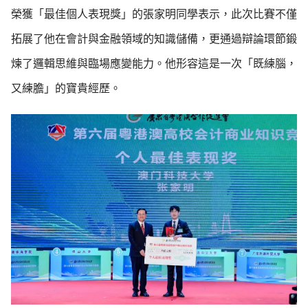
榮獲「最佳個人表現獎」的張家明同學表示，此次比賽不僅
拓展了他在會計與金融領域的知識儲備，更通過辯論環節鍛
煉了邏輯思維與臨場應變能力。他形容這是一次「既練腦，
又練膽」的寶貴經歷。