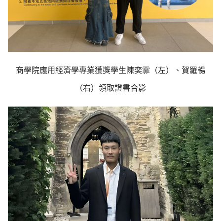
商學院應用經濟學專業獲獎學生陳奕霏（左）、賀羅暢
（右）領取證書合影