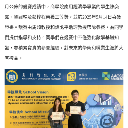
月公佈的競賽成績中，商學院應用經濟學專業的學生陳奕
霏、賀羅暢及彭梓程榮獲三等獎，並於2025年5月14日喜獲
證書。競賽由馬超教授和譚戈平助理教授帶隊參賽，為同學
們提供指導和支持。同學們在競賽中不僅強化數學基礎知
識，亦積累寶貴的參賽經驗，對未來的學術和職業生涯將大
有裨益。