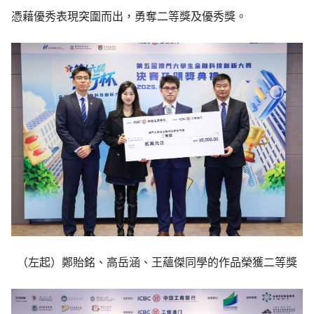
憑藉優秀表現突圍而出，勇奪二等獎及優秀獎。
（左起）鄭貽銘、高岳涵、王蘊傑同學的作品榮獲二等獎