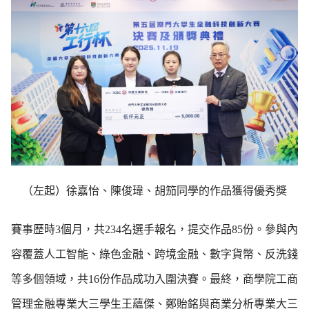
（左起）徐嘉怡、陳俊瑋、胡笳同學的作品獲得優秀獎
賽事歷時3個月，共234名選手報名，提交作品85份。參與內
容覆蓋人工智能、綠色金融、跨境金融、數字貨幣、反洗錢
等多個領域，共16份作品成功入圍決賽。最終，商學院工商
管理金融專業大三學生王蘊傑、鄭貽銘與商業分析專業大三