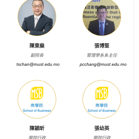
陳東燊
張博堅
副院長
管理學系系主任
tschan@must.edu.mo
pcchang@must.edu.mo
陳穎昕
張幼英
學院行政
學院行政