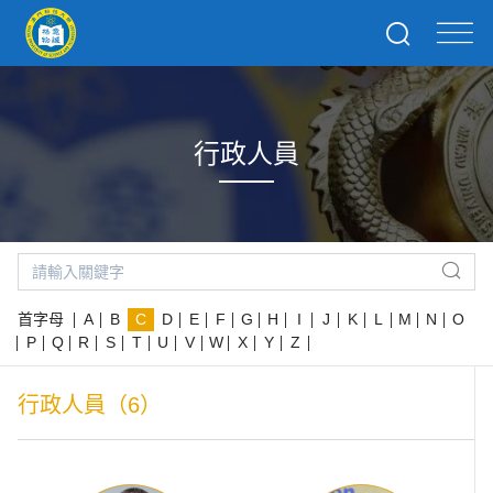
行政人員
首字母
A
B
C
D
E
F
G
H
I
J
K
L
M
N
O
P
Q
R
S
T
U
V
W
X
Y
Z
行政人員（6）