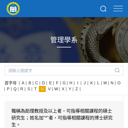
管理學系
首字母
A
B
C
D
E
F
G
H
I
J
K
L
M
N
O
P
Q
R
S
T
U
V
W
X
Y
Z
職稱為助理教授及以上者，可指導相關課程的碩士
研究生；姓名加"*"者，可指導相關課程的博士研究
生。