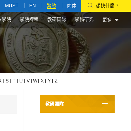
MUST
EN
繁體
简体
想找什麼？
於學院
學院課程
教研團隊
學術研究
更多
R
S
T
U
V
W
X
Y
Z
教研團隊