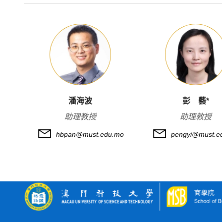
潘海波
彭 藝*
助理教授
助理教授
hbpan@must.edu.mo
pengyi@must.e