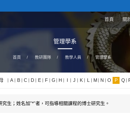
首頁
關
管理學系
首頁
/
教研團隊
/
教學人員
/
管理學系
母
A
B
C
D
E
F
G
H
I
J
K
L
M
N
O
P
Q
究生；姓名加"*"者，可指導相關課程的博士研究生。