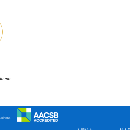
du.mo
入讀科大
科大