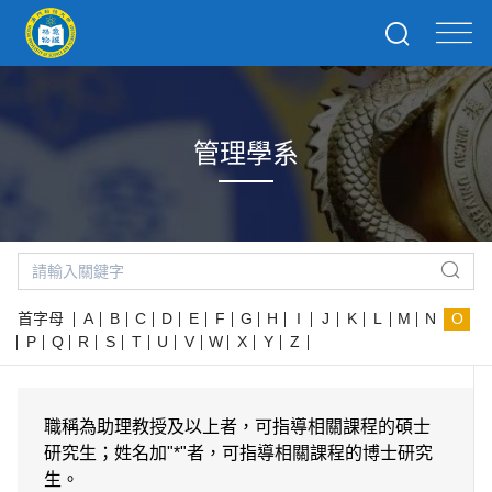
管理學系
首字母
A
B
C
D
E
F
G
H
I
J
K
L
M
N
O
P
Q
R
S
T
U
V
W
X
Y
Z
職稱為助理教授及以上者，可指導相關課程的碩士
研究生；姓名加"*"者，可指導相關課程的博士研究
生。